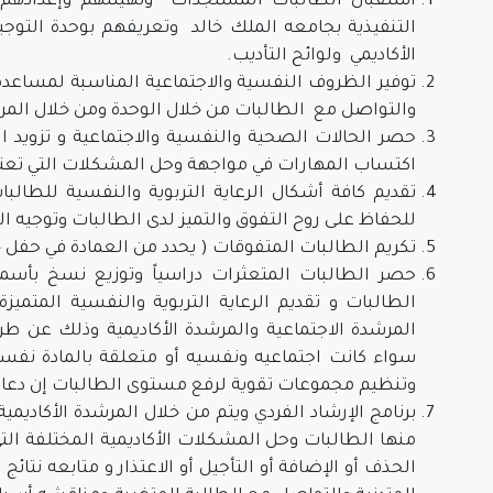
استقبال الطالبات المستجدات وتهيئتهم وإعدادهم ل
التنفيذية بجامعه الملك خالد وتعريفهم بوحدة التوجيه
الأكاديمي ولوائح التأديب.
توفير الظروف النفسية والاجتماعية المناسبة لمساعدة 
والتواصل مع الطالبات من خلال الوحدة ومن خلال المرش
حصر الحالات الصحية والنفسية والاجتماعية و تزويد ال
اكتساب المهارات في مواجهة وحل المشكلات التي تعترضه
تقديم كافة أشكال الرعاية التربوية والنفسية للط
للحفاظ على روح التفوق والتميز لدى الطالبات وتوجيه ا
تكريم الطالبات المتفوقات ( يحدد من العمادة في حفل 
حصر الطالبات المتعثرات دراسياً وتوزيع نسخ بأسم
الطالبات و تقديم الرعاية التربوية والنفسية المت
المرشدة الاجتماعية والمرشدة الأكاديمية وذلك عن 
سواء كانت اجتماعيه ونفسيه أو متعلقة بالمادة نفس
وتنظيم مجموعات تقوية لرفع مستوى الطالبات إن دعا ا
برنامج الإرشاد الفردي ويتم من خلال المرشدة الأكادي
منها الطالبات وحل المشكلات الأكاديمية المختلفة التي
الحذف أو الإضافة أو التأجيل أو الاعتذار و متابعه نتا