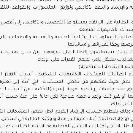
لحياة الجامعية ويتم من خلال ذلك تعريف الطالبات باللوائ
 والإرشاد والدعم الأكاديمي وتوزيع المنشورات والقواعد التنفي
الطالبة على الارتقاء بمستواها التحصيلي والأكاديمي إلى أقصى 
دات الأكاديميات لمتابعه
طالبة بالمعلومات الإرشادية العلمية والنفسية والاجتماعية الت
ا وفقا لقدراتها وإمكانياتها .
البات بحيث يستطيعون الحفاظ على تفوقهم من خلال عقد جلس
لطالبات بشكل ينمى لديهم القدرات على الإبداع
ختام الأنشطة اللامنهجية)
اء الطالبات للمرشدات الأكاديميات لتشخيص أسباب التعثر ا
ميزة لهم بحيث تمكنهم من تخطي المشكلات التي أدت إلى تعثر
طريق عقد جلسات إرشادية فرديه (سريه)للكشف عن أسباب التع
ها أو غير ذلك وإعداد خطه علاجية لكل حالة على حدة حسب أس
لأمر لذلك
مية وذلك بتنظيم جلسات الإرشاد الفردي لحل بعض المشكلات التي 
 تواجه الطالبات أثناء فترة الدر اسه وتوجيه الطالبة في تسجيل 
ئج الطالبات في اختبارات الأعمال الفصلية ومناقشه الطالبات ذوا