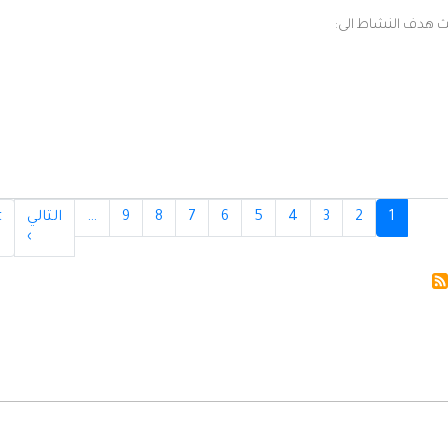
لنشاط الى:
Pagina
1
2
3
4
5
6
7
8
9
…
التالي
Last
›
الصفحة
»
st
التالية
ge