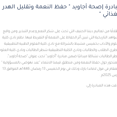
 |صحة أجاويد " حفظ النعمة وتقليل الهدر
ي "
ن تعاليم ديننا الحنيف التي تحث على شكر النعم وعدم التبذير، ومن واقع
تاريخية التي تبين أثر الحفاظ على النعمة أو التفريط فيها، نظم نادي كلية
لآداب بخميس مشيط بالشراكة مع نادي كلية العلوم الطبيه التطبيقية
اب والطالبات ونادي الكلية التطبيقية شطر الطالبات ونادي كلية العلوم
ات نشاطًا ميدانيًا ضمن مبادرة “أجاويد” تحت عنوان “صحة أجاويد”،
حول حفظ النعمه ومن منطلق قيمنا الانتماء "عند نهوضي بالمسؤولية "
والمقام في مول لافاندا بارك وذلك في يوم الخميس 13 رمضان 1446هـ الموافق 13
المبادرة إلى: