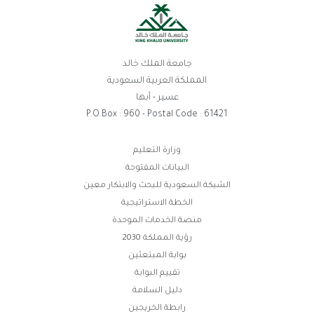
جامعة الملك خالد
المملكة العربية السعودية
عسير - أبها
P.O.Box : 960 - Postal Code : 61421
ابط
وزارة التعليم
البيانات المفتوحة
فوتر
الشبكة السعودية للبحث والابتكار معين
الخطة الاستراتيجية
منصة الخدمات الموحدة
رؤية المملكة 2030
بوابة المبتعثين
تقييم البوابة
دليل السلامة
رابطة الخريجين