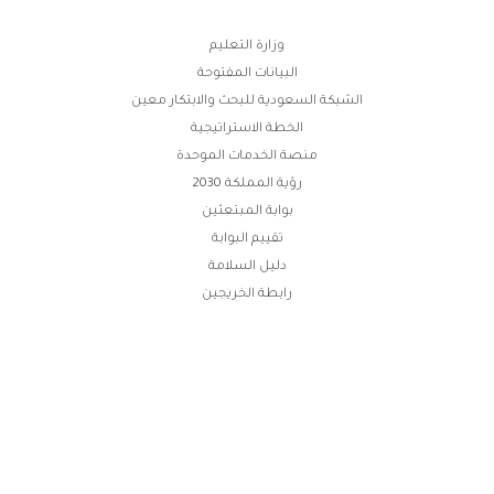
وابط
وزارة التعليم
البيانات المفتوحة
لفوتر
الشبكة السعودية للبحث والابتكار معين
الخطة الاستراتيجية
منصة الخدمات الموحدة
رؤية المملكة 2030
بوابة المبتعثين
تقييم البوابة
دليل السلامة
رابطة الخريجين